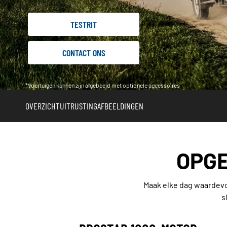
TESTRIT
CONTACT ONS
*Voertuigen kunnen zijn afgebeeld met optionele accessoires
OVERZICHT
UITRUSTING
AFBEELDINGEN
OPGE
Maak elke dag waardevo
s