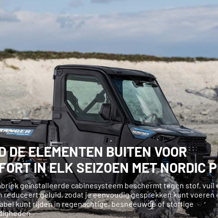
D DE ELEMENTEN BUITEN VOOR
FORT IN ELK SEIZOEN MET NORDIC 
abriek geïnstalleerde cabinesysteem beschermt tegen stof, vuil 
n reduceert geluid, zodat je eenvoudig gesprekken kunt voeren 
abel kunt rijden in regenachtige, besneeuwde of stoffige
digheden.