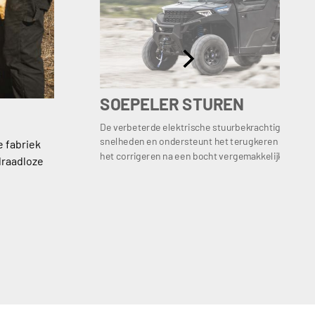
SOEPELER STUREN
De verbeterde elektrische stuurbekrachtiging biedt
snelheden en ondersteunt het terugkeren van het s
e fabriek
het corrigeren na een bocht vergemakkelijkt.
draadloze