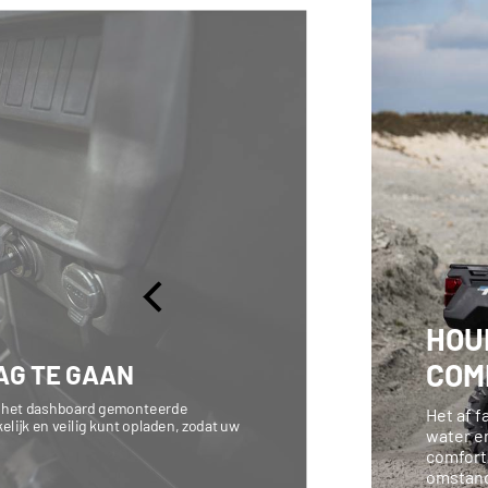
HOU
COM
AG TE GAAN
p het dashboard gemonteerde
Het af f
ijk en veilig kunt opladen, zodat uw
water e
comfort
omstan