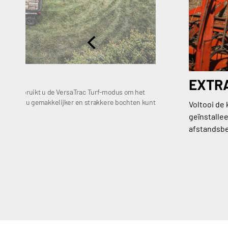
EXTR
huis gebruikt u de VersaTrac Turf-modus om het
en, zodat u gemakkelijker en strakkere bochten kunt
Voltooi de 
kken.
geïnstallee
afstandsb