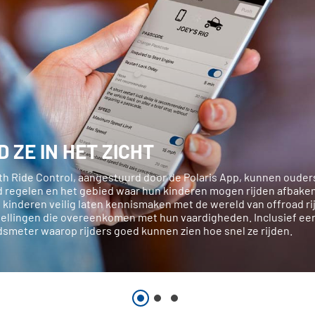
 ZE IN HET ZICHT
th Ride Control, aangestuurd door de Polaris App, kunnen ouder
d regelen en het gebied waar hun kinderen mogen rijden afbake
e kinderen veilig laten kennismaken met de wereld van offroad ri
tellingen die overeenkomen met hun vaardigheden. Inclusief ee
dsmeter waarop rijders goed kunnen zien hoe snel ze rijden.