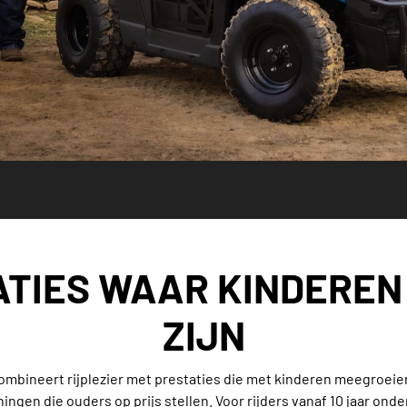
TIES WAAR KINDEREN
ZIJN
mbineert rijplezier met prestaties die met kinderen meegroe
ingen die ouders op prijs stellen. Voor rijders vanaf 10 jaar onder