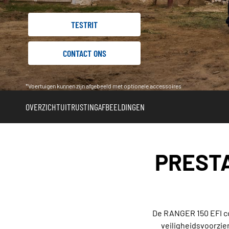
TESTRIT
CONTACT ONS
*Voertuigen kunnen zijn afgebeeld met optionele accessoires
OVERZICHT
UITRUSTING
AFBEELDINGEN
PRESTA
De RANGER 150 EFI co
veiligheidsvoorzien