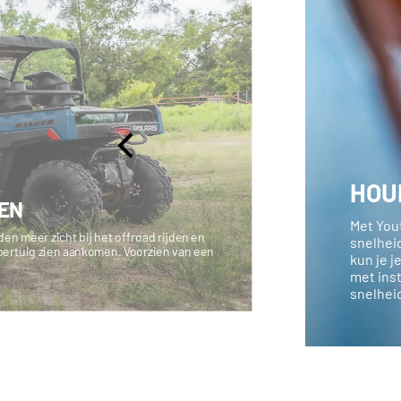
HOUD
DEN
Met You
en meer zicht bij het offroad rijden en
snelhei
oertuig zien aankomen. Voorzien van een
kun je j
met ins
snelhei