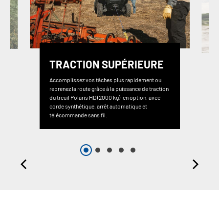
TRACTION SUPÉRIEURE
Accomplissez vos tâches plus rapidement ou
reprenez la route grâce à la puissance de traction
du treuil Polaris HD (2000 kg), en option, avec
corde synthétique, arrêt automatique et
télécommande sans fil.