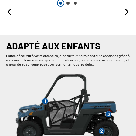
ADAPTÉ AUX ENFANTS
Faites découvrir à votre enfant les joies du tout-terrain en toute confiance grâce à
une conception ergonomique adaptée à leur âge, une suspension performante, et
une garde au sol généreuse pour surmonter tous les défis.