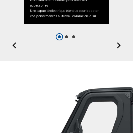
accessoires
Une capacité électrique étendue pour booster
vos performances au travail comme en loisir