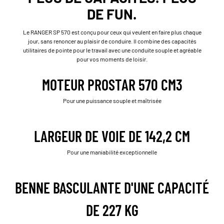
DE FUN.
Le RANGER SP 570 est conçu pour ceux qui veulent en faire plus chaque
jour, sans renoncer au plaisir de conduire. Il combine des capacités
utilitaires de pointe pour le travail avec une conduite souple et agréable
pour vos moments de loisir.
MOTEUR PROSTAR 570 CM3
Pour une puissance souple et maîtrisée
LARGEUR DE VOIE DE 142,2 CM
Pour une maniabilité exceptionnelle
BENNE BASCULANTE D'UNE CAPACITÉ
DE 227 KG