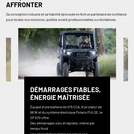
AFFRONTER
Sa conception robuste et sa fiabilité éprouvée en font un partenaire de confiance
pour toutes vos missions, qu’elles soient professionnelles ou récréatives.
DÉMARRAGES FIABLES,
ÉNERGIE MAÎTRISÉE
Équipé d’une batterie de 575 CCA, d’un stator de
66 W et du système électrique Polaris PULSE, le
SP 570 offre :
Des démarrages sûrs et rapides, même par
temps froid
Une alimentation stable pour tous vos